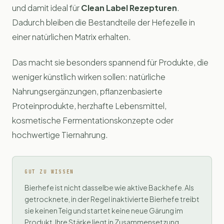
und damit ideal für
Clean Label Rezepturen
.
Dadurch bleiben die Bestandteile der Hefezelle in
einer natürlichen Matrix erhalten.
Das macht sie besonders spannend für Produkte, die
weniger künstlich wirken sollen: natürliche
Nahrungsergänzungen, pflanzenbasierte
Proteinprodukte, herzhafte Lebensmittel,
kosmetische Fermentationskonzepte oder
hochwertige Tiernahrung.
GUT ZU WISSEN
Bierhefe ist nicht dasselbe wie aktive Backhefe. Als
getrocknete, in der Regel inaktivierte Bierhefe treibt
sie keinen Teig und startet keine neue Gärung im
Produkt. Ihre Stärke liegt in Zusammensetzung,