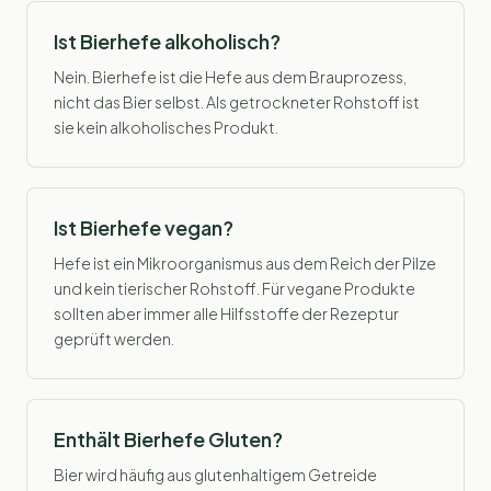
Ist Bierhefe alkoholisch?
Nein. Bierhefe ist die Hefe aus dem Brauprozess,
nicht das Bier selbst. Als getrockneter Rohstoff ist
sie kein alkoholisches Produkt.
Ist Bierhefe vegan?
Hefe ist ein Mikroorganismus aus dem Reich der Pilze
und kein tierischer Rohstoff. Für vegane Produkte
sollten aber immer alle Hilfsstoffe der Rezeptur
geprüft werden.
Enthält Bierhefe Gluten?
Bier wird häufig aus glutenhaltigem Getreide