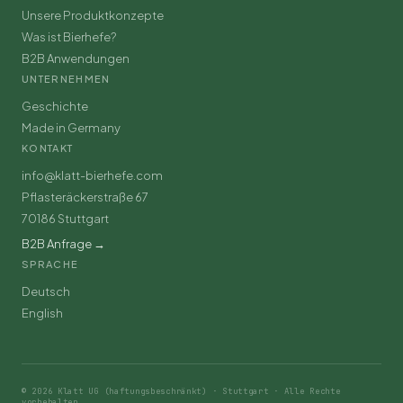
Unsere Produktkonzepte
Was ist Bierhefe?
B2B Anwendungen
UNTERNEHMEN
Geschichte
Made in Germany
KONTAKT
info@klatt-bierhefe.com
Pflasteräckerstraße 67
70186 Stuttgart
B2B Anfrage →
SPRACHE
Deutsch
English
© 2026 Klatt UG (haftungsbeschränkt) · Stuttgart · Alle Rechte
vorbehalten