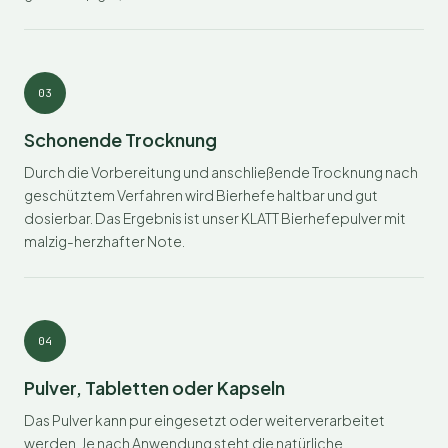
03
Schonende Trocknung
Durch die Vorbereitung und anschließende Trocknung nach
geschütztem Verfahren wird Bierhefe haltbar und gut
dosierbar. Das Ergebnis ist unser KLATT Bierhefepulver mit
malzig-herzhafter Note.
04
Pulver, Tabletten oder Kapseln
Das Pulver kann pur eingesetzt oder weiterverarbeitet
werden. Je nach Anwendung steht die natürliche