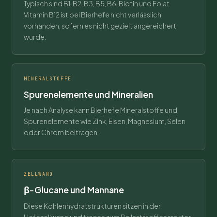
Typisch sind B1, B2, B3, B5, B6, Biotin und Folat.
Vitamin B12 ist bei Bierhefe nicht verlässlich
vorhanden, sofern es nicht gezielt angereichert
wurde.
MINERALSTOFFE
Spurenelemente und Mineralien
Je nach Analyse kann Bierhefe Mineralstoffe und
Spurenelemente wie Zink, Eisen, Magnesium, Selen
oder Chrom beitragen.
ZELLWAND
β-Glucane und Mannane
Diese Kohlenhydratstrukturen sitzen in der