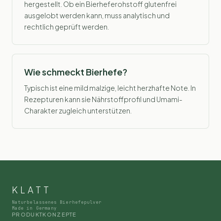
hergestellt. Ob ein Bierheferohstoff glutenfrei
ausgelobt werden kann, muss analytisch und
rechtlich geprüft werden.
Wie schmeckt Bierhefe?
Typisch ist eine mild malzige, leicht herzhafte Note. In
Rezepturen kann sie Nährstoffprofil und Umami-
Charakter zugleich unterstützen.
KLATT
Naturbelassenes Bierhefepulver
Made in Germany
PRODUKTKONZEPTE