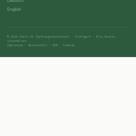
Deutsch
English
© 2026 Klatt UG (haftungsbeschränkt) · Stuttgart · Alle Rechte
vorbehalten
Impressum
·
Datenschutz
·
AGB
·
Cookies