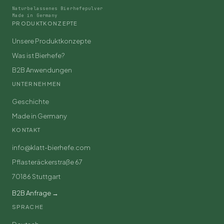
Naturbelassenes Bierhefepulver
Made in Germany
PRODUKTKONZEPTE
Unsere Produktkonzepte
Was ist Bierhefe?
B2B Anwendungen
UNTERNEHMEN
Geschichte
Made in Germany
KONTAKT
info@klatt-bierhefe.com
Pflasteräckerstraße 67
70186 Stuttgart
B2B Anfrage →
SPRACHE